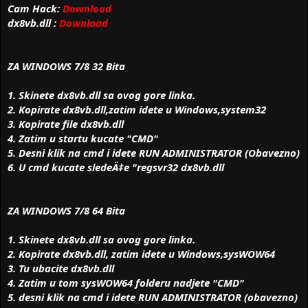
Cam Hack:
Download
dx8vb.dll :
Download
ZA WINDOWS 7/8 32 Bita
1. Skinete
dx8vb.dll
sa ovog gore linka.
2. Kopirate
dx8vb.dll
,zatim idete u Windows,system32
3. Kopirate file
dx8vb.dll
4. Zatim u startu kucate "
CMD
"
5. Desni klik na cmd i idete
RUN ADMINISTRATOR
(Obavezno)
6. U cmd kucate sledeÄ‡e "
regsvr32 dx8vb.dll
ZA WINDOWS 7/8 64 Bita
1. Skinete
dx8vb.dll
sa ovog gore linka.
2. Kopirate
dx8vb.dll
, zatim idete u Windows,sysWOW64
3. Tu ubacite
dx8vb.dll
4. Zatim u tom sysWOW64 folderu nadjete "
CMD
"
5. desni klik na cmd i idete
RUN ADMINISTRATOR
(obavezno)