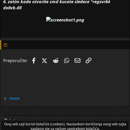
6. zatim kada otvorite cmd kucate sledece "
regsvr64
dx8vb.dll
Zatvorena za pisanje odgovora.
Facebook
X (Twitter)
Reddit
WhatsApp
Imejl
Link
Preporučite:
Ostalo
Serbian
Ovaj veb sajt koristi kolačiće (cookies). Nastavkom korišćenja ovog veb sajta
Pravila i uslovi korišćenja
Privacy policy
Pomoć
Naslovna
saglasni ste sa našom upotrebom kolačića.