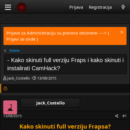
Prijava
Registracija
Prijave za Administraciju su ponovo otvorene
----> (
Prijavi se ovde )
Ostalo
- Kako skinuti full verziju Fraps i kako skinuti i
instalirati CamHack?
Z
D
Jack_Costello
13/08/2015
a
a
č
Zatvorena za pisanje odgovora.
t
e
u
t
m
Jack_Costello
n
p
J
i
o
k
k
13/08/2015
#1
t
r
e
e
Kako skinuti full verziju Frapsa?