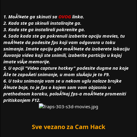
m
t
e
a
n
1. MoÅ¾ete ga skinuti sa
OVOG
linka.
j
a
2. Kada ste ga skinuli instalirajte ga.
3. Kada ste ga instalirali pokrenite ga.
4. Sada kada ste ga pokrenuli izaberite opciju movies, tu
moÅ¾ete da podesite fps koji vam odgovara u toku
snimanja. Imate opciju gde moÅ¾ete da izaberete lokaciju
Äuvanja videa koji ste snimili, izaberite particiju u kojoj
imate viÅ¡e memorije.
5. U opciji "Video capture hotkey" podesite dugme na koje
Ä‡e te zapoÄeti snimanje, u mom sluÄaju je to F9.
6. U toku snimanja vam se u nekom uglu nalaze brojke
Å¾ute boje, to je fps o kojem sam vam objasnio u
prethodnom koraku, poloÅ¾aj fps-a moÅ¾ete promeniti
pritiskanjem F12.
Sve vezano za Cam Hack