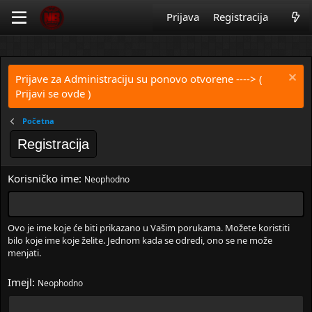
Prijava
Registracija
Prijave za Administraciju su ponovo otvorene
----> (
Prijavi se ovde )
Početna
Registracija
Korisničko ime
Neophodno
Ovo je ime koje će biti prikazano u Vašim porukama. Možete koristiti
bilo koje ime koje želite. Jednom kada se odredi, ono se ne može
menjati.
Imejl
Neophodno