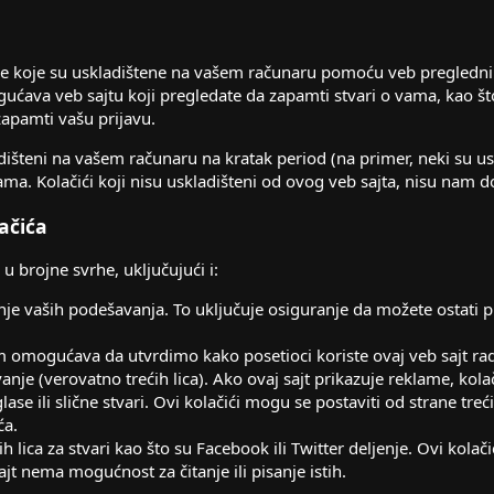
e koje su uskladištene na vašem računaru pomoću veb preglednika 
ućava veb sajtu koji pregledate da zapamti stvari o vama, kao što 
 zapamti vašu prijavu.
dišteni na vašem računaru na kratak period (na primer, neki su u
ama. Kolačići koji nisu uskladišteni od ovog veb sajta, nisu nam d
ačića
e u brojne svrhe, uklјučujući i:
nje vaših podešavanja. To uklјučuje osiguranje da možete ostati prij
m omogućava da utvrdimo kako posetioci koriste ovaj veb sajt ra
vanje (verovatno trećih lica). Ako ovaj sajt prikazuje reklame, kol
lase ili slične stvari. Ovi kolačići mogu se postaviti od strane tre
ća.
ćih lica za stvari kao što su Facebook ili Twitter delјenje. Ovi kola
ajt nema mogućnost za čitanje ili pisanje istih.