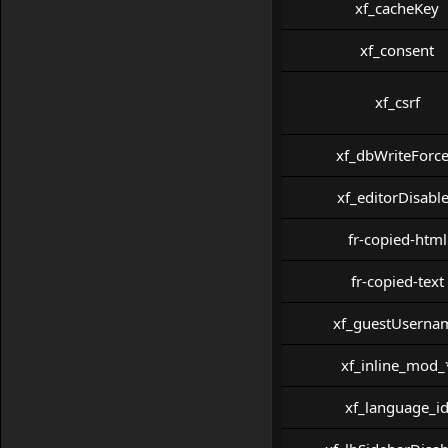
xf_cacheKey
xf_consent
xf_csrf
xf_dbWriteForc
xf_editorDisabl
fr-copied-html
fr-copied-text
xf_guestUserna
xf_inline_mod_
xf_language_i