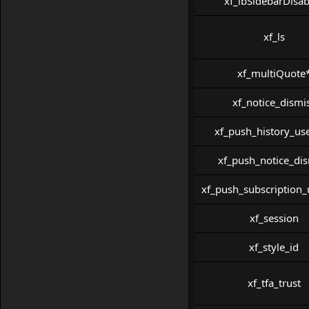
xf_lbSidebarDisab
xf_ls
xf_multiQuote
xf_notice_dismi
xf_push_history_use
xf_push_notice_di
xf_push_subscription
xf_session
xf_style_id
xf_tfa_trust