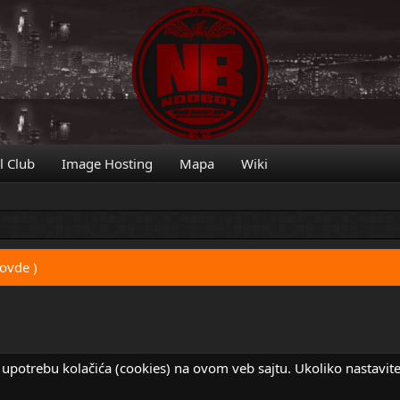
l Club
Image Hosting
Mapa
Wiki
 ovde )
 upotrebu kolačića (cookies) na ovom veb sajtu. Ukoliko nastavit