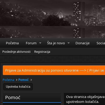
Početna
Forum
Šta je novo
Donacije
Socia
Poslednje aktivnosti
Registracija
Prijave za Administraciju su ponovo otvorene
----> ( Prijavi se
Početna
Pomoć
Upotreba kolačića
Pomoć
Ova stranica objašnjava
upotrebom kolačića.