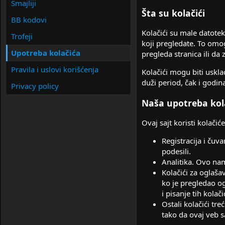
Smajliji
Šta su kolačići
BB kodovi
Kolačići su male datotek
Trofeji
koji pregledate. To omog
Upotreba kolačića
pregleda stranica ili da
Pravila i uslovi korišćenja
Kolačići mogu biti uskla
duži period, čak i godin
Privacy policy
Naša upotreba kol
Ovaj sajt koristi kolačić
Registracija i čuva
podesili.
Analitika. Ovo na
Kolačići za oglaša
ko je pregledao og
i pisanje tih kolači
Ostali kolačići tre
tako da ovaj veb s