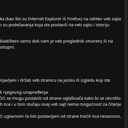
(kao što su Internet Explorer ili Firefox) na zahtev veb sajta
su podešavanja koja ste postavili na veb sajtu i istoriju
skladišteni samo dok vam je veb preglednik otvoren) ili na
ostupni.
avlјeni i držati veb stranicu na jeziku ili izgledu koji ste
di njegovog unapređenja.
ačići se mogu postaviti od strane oglašivača kako bi se utvrdilo
ćih lica i u tom slučaju ovaj veb sajt nema mogućnost za čitanje
čići uglavnom će biti postavlјeni od strane trećih lica nezavisno,