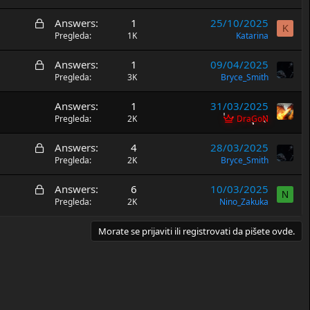
t
r
a
Z
Answers
1
25/10/2025
v
e
K
a
Pregleda
1K
Katarina
o
n
t
r
a
Z
Answers
1
09/04/2025
v
e
a
Pregleda
3K
Bryce_Smith
o
n
t
r
a
Answers
1
31/03/2025
v
e
Pregleda
2K
DraGoN
o
n
r
a
Z
Answers
4
28/03/2025
e
a
Pregleda
2K
Bryce_Smith
n
t
a
Z
Answers
6
10/03/2025
v
N
a
Pregleda
2K
Nino_Zakuka
o
t
r
v
Morate se prijaviti ili registrovati da pišete ovde.
e
o
n
r
a
e
n
a