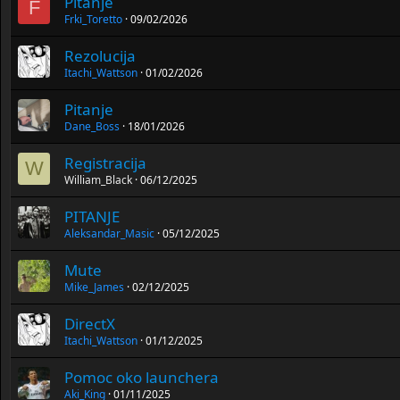
Pitanje
F
Frki_Toretto
09/02/2026
Rezolucija
Itachi_Wattson
01/02/2026
Pitanje
Dane_Boss
18/01/2026
Registracija
W
William_Black
06/12/2025
PITANJE
Aleksandar_Masic
05/12/2025
Mute
Mike_James
02/12/2025
DirectX
Itachi_Wattson
01/12/2025
Pomoc oko launchera
Aki_King
01/11/2025