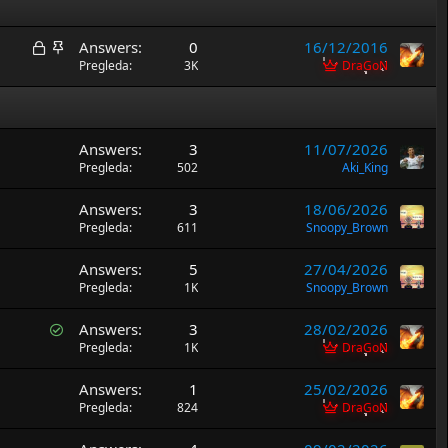
Z
L
Answers
0
16/12/2016
a
e
Pregleda
3K
DraGoN
t
p
v
l
o
ј
Answers
3
11/07/2026
r
i
Pregleda
502
Aki_King
e
v
n
a
Answers
3
18/06/2026
a
Pregleda
611
Snoopy_Brown
Answers
5
27/04/2026
Pregleda
1K
Snoopy_Brown
S
Answers
3
28/02/2026
o
Pregleda
1K
DraGoN
l
Answers
1
25/02/2026
v
Pregleda
824
DraGoN
e
d