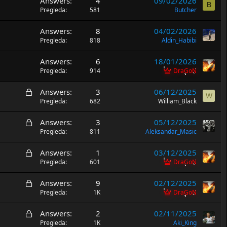
Answers
4
09/02/2026
B
Pregleda
581
Butcher
Answers
8
04/02/2026
Pregleda
818
Aldin_Habibi
Answers
6
18/01/2026
Pregleda
914
DraGoN
Z
Answers
3
06/12/2025
W
a
Pregleda
682
William_Black
t
Z
Answers
3
05/12/2025
v
a
Pregleda
811
Aleksandar_Masic
o
t
r
Z
Answers
1
03/12/2025
v
e
a
Pregleda
601
DraGoN
o
n
t
r
a
Z
Answers
9
02/12/2025
v
e
a
Pregleda
1K
DraGoN
o
n
t
r
a
Z
Answers
2
02/11/2025
v
e
a
Pregleda
1K
Aki_King
o
n