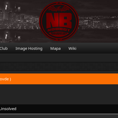
 Club
Image Hosting
Mapa
Wiki
 ovde )
Unsolved