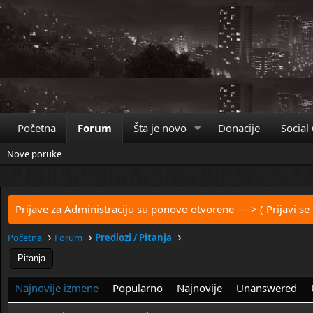
Početna
Forum
Šta je novo
Donacije
Social
Nove poruke
Prijave za Administraciju su ponovo otvorene
----> ( Prijavi se
Početna
Forum
Predlozi / Pitanja
Pitanja
Najnovije izmene
Popularno
Najnovije
Unanswered