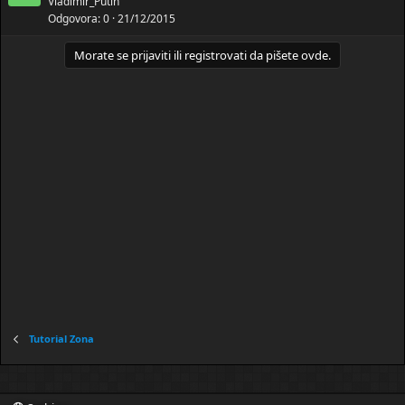
a
Vladimir_Putin
r
Odgovora
0
21/12/2015
t
e
v
n
Morate se prijaviti ili registrovati da pišete ovde.
o
a
r
e
n
a
Tutorial Zona