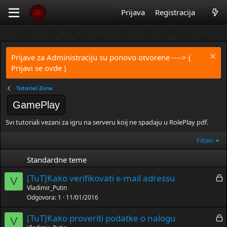
Prijava
Registracija
Prijave za Administraciju su ponovo otvorene
----> (
Prijavi se ovde )
Tutorial Zona
GamePlay
Svi tutoriali vezani za igru na serveru koij ne spadaju u RolePlay pdf.
Filteri
Standardne teme
Z
[TuT]Kako verifikovati e-mail adressu
V
a
Vladimir_Putin
Odgovora
1
11/01/2016
t
v
Z
[TuT]Kako proveriti podatke o nalogu
o
V